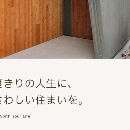
度
き
り
の
人
生
に
、
さ
わ
し
い
住
ま
い
を
。
orth Your Life.