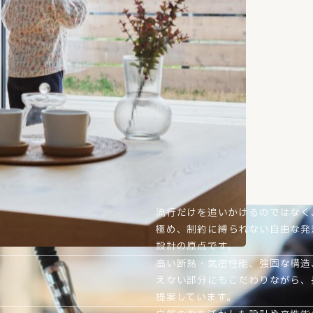
流行だけを追いかけるのではなく
極め、制約に縛られない自由な発
設計の原点です。
高い断熱・気密性能、強固な構造
えない部分にもこだわりながら、
提案しています。