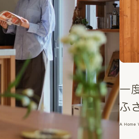
一
ふ
A Home W