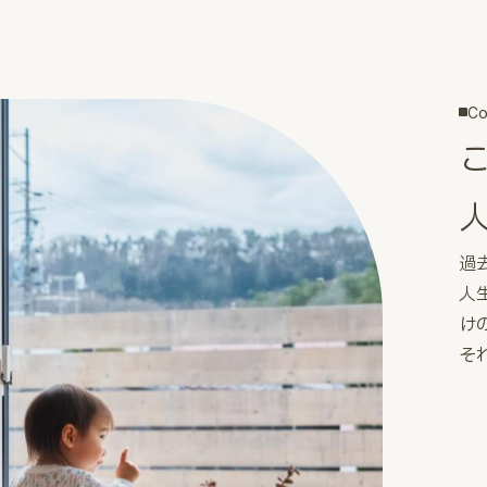
Co
過
人
け
そ