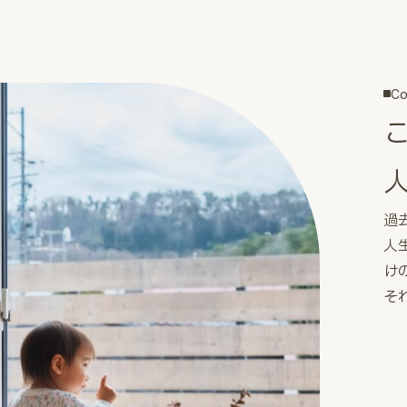
Co
過
人
け
そ