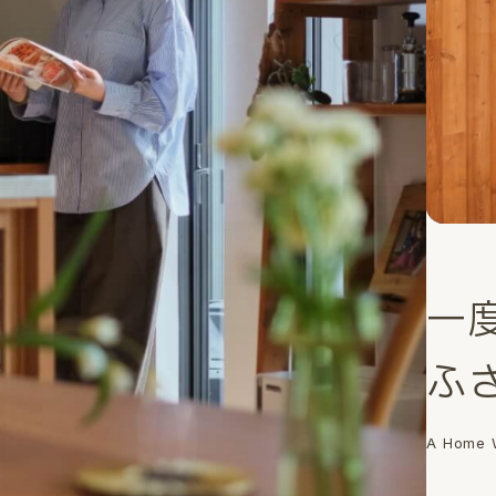
一
ふ
A Home W