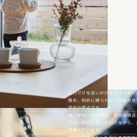
流行だけを追いかけるのではなく
極め、制約に縛られない自由な発
設計の原点です。
高い断熱・気密性能、強固な構造
えない部分にもこだわりながら、
提案しています。