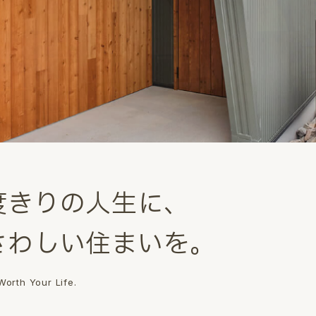
度
き
り
の
人
生
に
、
さ
わ
し
い
住
ま
い
を
。
orth Your Life.