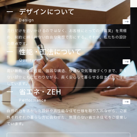
デザインについて
Design
流行だけを追いかけるのではなく、お客様にとっての「真実」を見極
め、制約に縛られない自由な発想で形にする。それが、私たちの設計
の原点です。
性能・工法について
Quality
高い断熱・気密性能、強固な構造、快適な空気環境づくりまで、見え
ない部分にもこだわりながら、長く安心して暮らせる住まいをご提案
しています。
省エネ・ZEH
Performance
自然の力を活かした設計や高性能な住宅仕様を取り入れながら、ご家
族それぞれの暮らし方に合わせた、無理のない省エネ住宅をご提案し
ています。