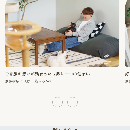
好きなものに囲まれて、心が満たされる暮らし。
性
家族構成：夫婦・猫ちゃん2匹
家
Previous
Next
Plan & Price