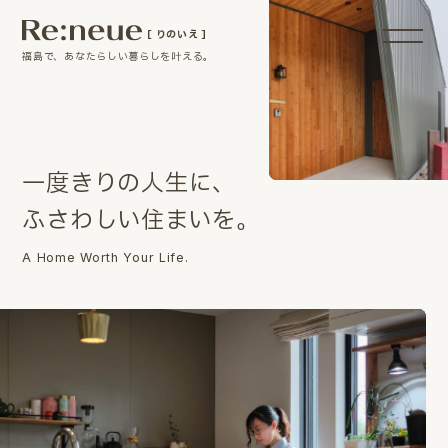
［ りのいえ ］
福島で、あなたらしい暮らしを叶える。
一
度
き
り
の
人
生
に
、
ふ
さ
わ
し
い
住
ま
い
を
。
A Home Worth Your Life.