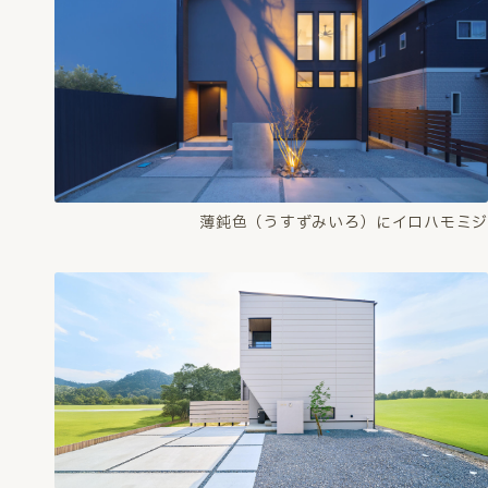
薄鈍色（うすずみいろ）にイロハモミジ