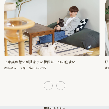
好きなものに囲まれて、心が満たされる暮らし。
性
家族構成：夫婦・猫ちゃん2匹
家
Previous
Next
Plan & Price