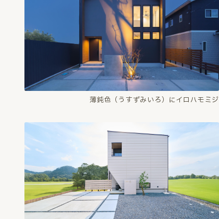
薄鈍色（うすずみいろ）にイロハモミジ