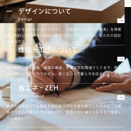
デザインについて
Design
流行だけを追いかけるのではなく、お客様にとっての「真実」を見極
め、制約に縛られない自由な発想で形にする。それが、私たちの設計
の原点です。
性能・工法について
Quality
高い断熱・気密性能、強固な構造、快適な空気環境づくりまで、見え
ない部分にもこだわりながら、長く安心して暮らせる住まいをご提案
しています。
省エネ・ZEH
Performance
自然の力を活かした設計や高性能な住宅仕様を取り入れながら、ご家
族それぞれの暮らし方に合わせた、無理のない省エネ住宅をご提案し
ています。