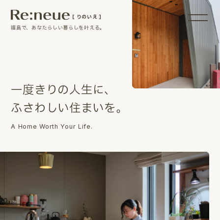
［ りのいえ ］
福島で、あなたらしい暮らしを叶える。
一
度
き
り
の
人
生
に
、
ふ
さ
わ
し
い
住
ま
い
を
。
A Home Worth Your Life.