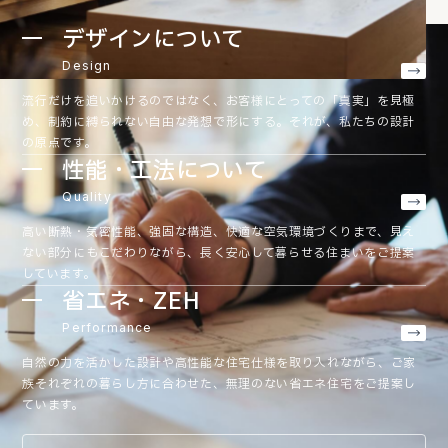
デザインについて
Design
流行だけを追いかけるのではなく、お客様にとっての「真実」を見極
め、制約に縛られない自由な発想で形にする。それが、私たちの設計
の原点です。
性能・工法について
Quality
高い断熱・気密性能、強固な構造、快適な空気環境づくりまで、見え
ない部分にもこだわりながら、長く安心して暮らせる住まいをご提案
しています。
省エネ・ZEH
Performance
自然の力を活かした設計や高性能な住宅仕様を取り入れながら、ご家
族それぞれの暮らし方に合わせた、無理のない省エネ住宅をご提案し
ています。