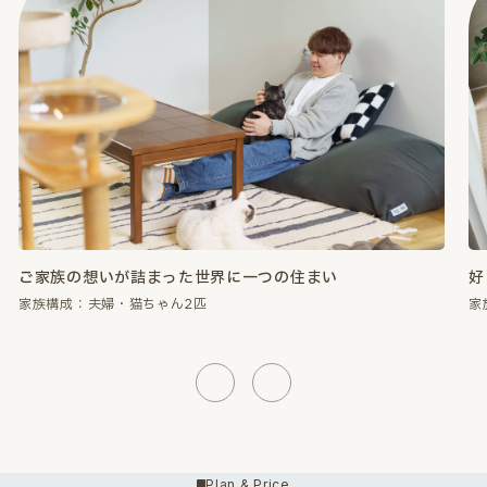
好きなものに囲まれて、心が満たされる暮らし。
性
家族構成：夫婦・猫ちゃん2匹
家
Previous
Next
Plan & Price