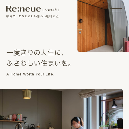
［ りのいえ ］
福島で、あなたらしい暮らしを叶える。
一
度
き
り
の
人
生
に
、
ふ
さ
わ
し
い
住
ま
い
を
。
A Home Worth Your Life.