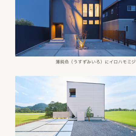
薄鈍色（うすずみいろ）にイロハモミジ