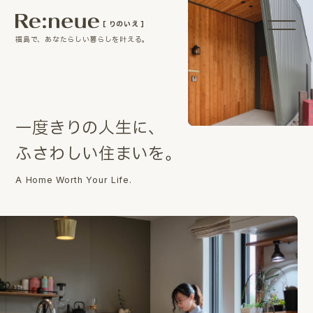
［ りのいえ ］
福島で、あなたらしい暮らしを叶える。
一
度
き
り
の
人
生
に
、
ふ
さ
わ
し
い
住
ま
い
を
。
A Home Worth Your Life.