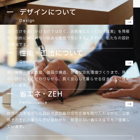
デザインについて
Design
流行だけを追いかけるのではなく、お客様にとっての「真実」を見極
め、制約に縛られない自由な発想で形にする。それが、私たちの設計
の原点です。
性能・工法について
Quality
高い断熱・気密性能、強固な構造、快適な空気環境づくりまで、見え
ない部分にもこだわりながら、長く安心して暮らせる住まいをご提案
しています。
省エネ・ZEH
Performance
自然の力を活かした設計や高性能な住宅仕様を取り入れながら、ご家
族それぞれの暮らし方に合わせた、無理のない省エネ住宅をご提案し
ています。