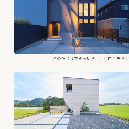
薄鈍色（うすずみいろ）にイロハモミジ