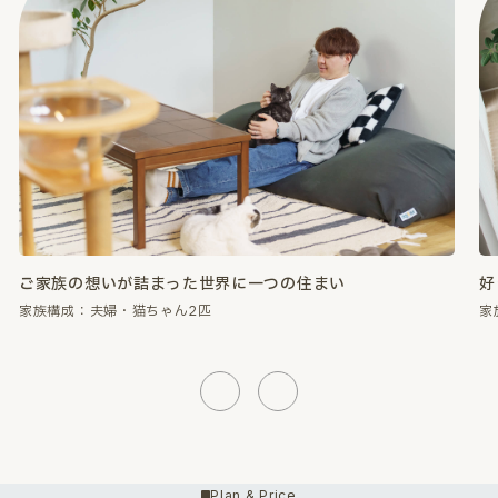
好きなものに囲まれて、心が満たされる暮らし。
性
家族構成：夫婦・猫ちゃん2匹
家
Previous
Next
Plan & Price