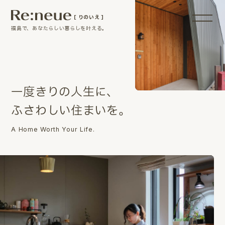
［ りのいえ ］
福島で、あなたらしい暮らしを叶える。
一
度
き
り
の
人
生
に
、
ふ
さ
わ
し
い
住
ま
い
を
。
A Home Worth Your Life.