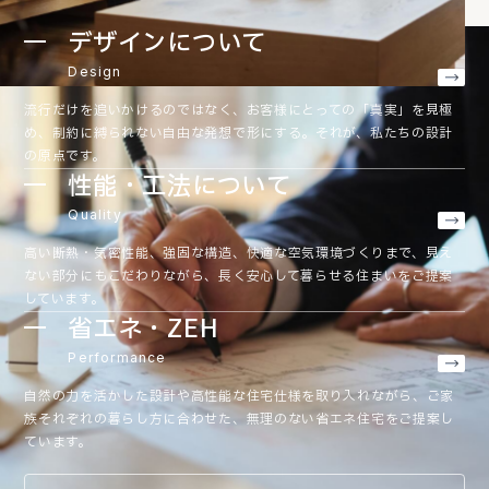
デザインについて
Design
流行だけを追いかけるのではなく、お客様にとっての「真実」を見極
め、制約に縛られない自由な発想で形にする。それが、私たちの設計
の原点です。
性能・工法について
Quality
高い断熱・気密性能、強固な構造、快適な空気環境づくりまで、見え
ない部分にもこだわりながら、長く安心して暮らせる住まいをご提案
しています。
省エネ・ZEH
Performance
自然の力を活かした設計や高性能な住宅仕様を取り入れながら、ご家
族それぞれの暮らし方に合わせた、無理のない省エネ住宅をご提案し
ています。