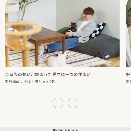
好きなものに囲まれて、心が満たされる暮らし。
性
家族構成：夫婦・猫ちゃん2匹
家
Previous
Next
Plan & Price