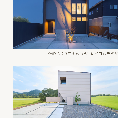
薄鈍色（うすずみいろ）にイロハモミジ