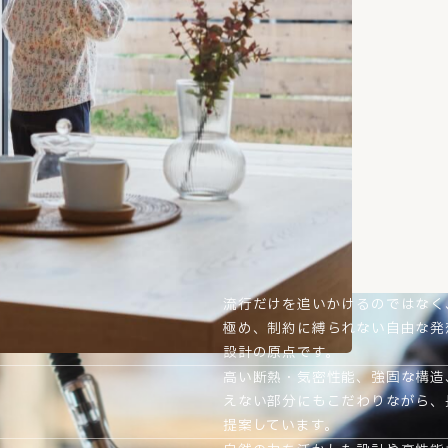
流行だけを追いかけるのではなく
極め、制約に縛られない自由な発
設計の原点です。
高い断熱・気密性能、強固な構造
えない部分にもこだわりながら、
提案しています。