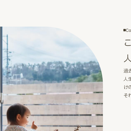
Co
過
人
け
そ