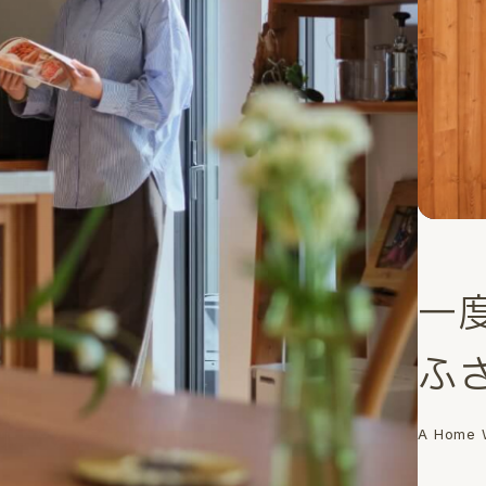
一
ふ
A Home W