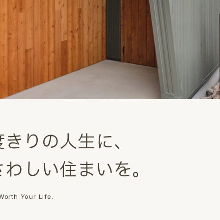
度
き
り
の
人
生
に
、
さ
わ
し
い
住
ま
い
を
。
orth Your Life.