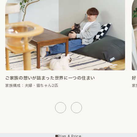
好きなものに囲まれて、心が満たされる暮らし。
性
家族構成：夫婦・猫ちゃん2匹
家
Previous
Next
Plan & Price