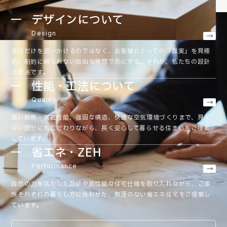
デザインについて
Design
流行だけを追いかけるのではなく、お客様にとっての「真実」を見極
め、制約に縛られない自由な発想で形にする。それが、私たちの設計
の原点です。
性能・工法について
Quality
高い断熱・気密性能、強固な構造、快適な空気環境づくりまで、見え
ない部分にもこだわりながら、長く安心して暮らせる住まいをご提案
しています。
省エネ・ZEH
Performance
自然の力を活かした設計や高性能な住宅仕様を取り入れながら、ご家
族それぞれの暮らし方に合わせた、無理のない省エネ住宅をご提案し
ています。