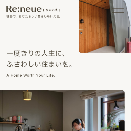
［ りのいえ ］
福島で、あなたらしい暮らしを叶える。
一
度
き
り
の
人
生
に
、
ふ
さ
わ
し
い
住
ま
い
を
。
A Home Worth Your Life.