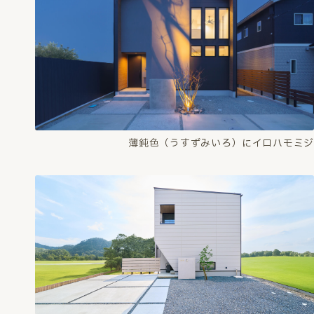
薄鈍色（うすずみいろ）にイロハモミジ