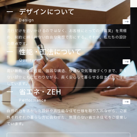
デザインについて
Design
流行だけを追いかけるのではなく、お客様にとっての「真実」を見極
め、制約に縛られない自由な発想で形にする。それが、私たちの設計
の原点です。
性能・工法について
Quality
高い断熱・気密性能、強固な構造、快適な空気環境づくりまで、見え
ない部分にもこだわりながら、長く安心して暮らせる住まいをご提案
しています。
省エネ・ZEH
Performance
自然の力を活かした設計や高性能な住宅仕様を取り入れながら、ご家
族それぞれの暮らし方に合わせた、無理のない省エネ住宅をご提案し
ています。