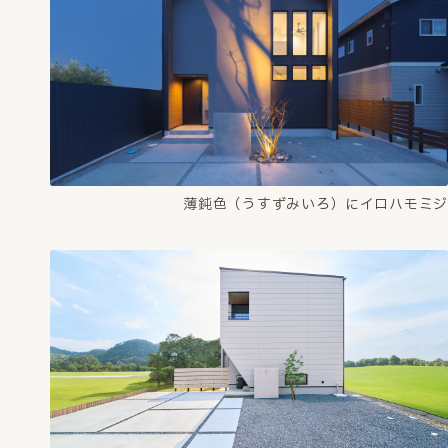
薄鈍色（うすずみいろ）にイロハモミジ