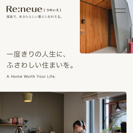
［ りのいえ ］
福島で、あなたらしい暮らしを叶える。
一
度
き
り
の
人
生
に
、
ふ
さ
わ
し
い
住
ま
い
を
。
A Home Worth Your Life.