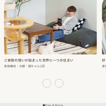
好きなものに囲まれて、心が満たされる暮らし。
性
家族構成：夫婦・猫ちゃん2匹
家
Previous
Next
Plan & Price