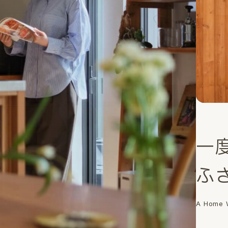
一
ふ
A Home W