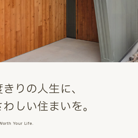
度
き
り
の
人
生
に
、
さ
わ
し
い
住
ま
い
を
。
orth Your Life.