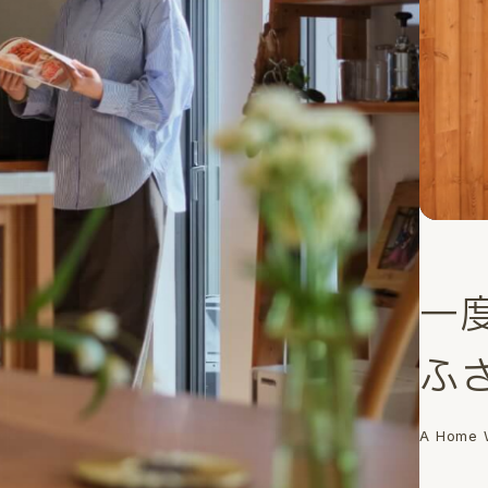
一
ふ
A Home W