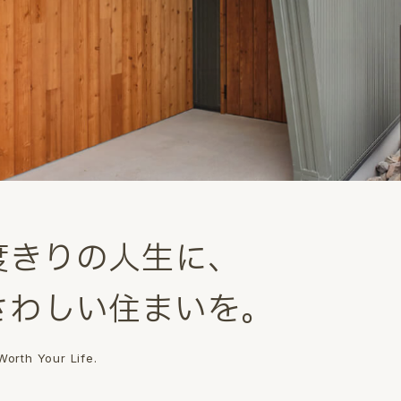
度
き
り
の
人
生
に
、
さ
わ
し
い
住
ま
い
を
。
orth Your Life.