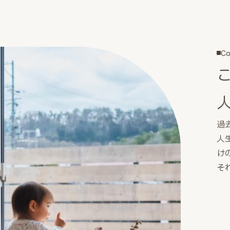
Co
過
人
け
そ