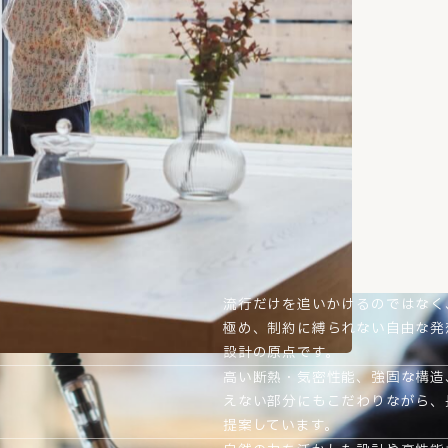
流行だけを追いかけるのではなく
極め、制約に縛られない自由な発
設計の原点です。
高い断熱・気密性能、強固な構造
えない部分にもこだわりながら、
提案しています。