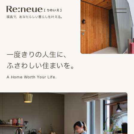
［ りのいえ ］
福島で、あなたらしい暮らしを叶える。
一
度
き
り
の
人
生
に
、
ふ
さ
わ
し
い
住
ま
い
を
。
A Home Worth Your Life.