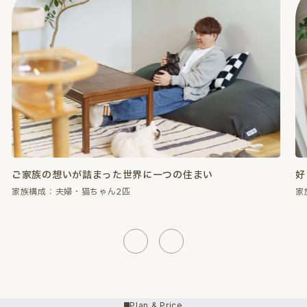
好きなものに囲まれて、心が満たされる暮らし。
性
家族構成：夫婦・猫ちゃん2匹
家
Previous
Next
Plan & Price