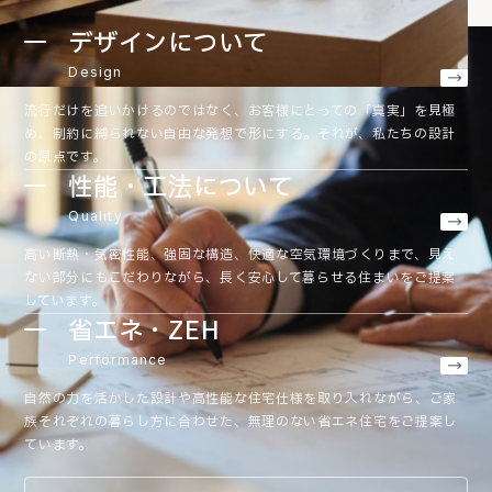
デザインについて
Design
流行だけを追いかけるのではなく、お客様にとっての「真実」を見極
め、制約に縛られない自由な発想で形にする。それが、私たちの設計
の原点です。
性能・工法について
Quality
高い断熱・気密性能、強固な構造、快適な空気環境づくりまで、見え
ない部分にもこだわりながら、長く安心して暮らせる住まいをご提案
しています。
省エネ・ZEH
Performance
自然の力を活かした設計や高性能な住宅仕様を取り入れながら、ご家
族それぞれの暮らし方に合わせた、無理のない省エネ住宅をご提案し
ています。