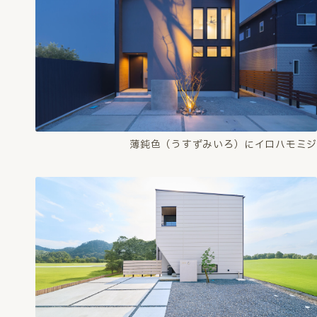
薄鈍色（うすずみいろ）にイロハモミジ