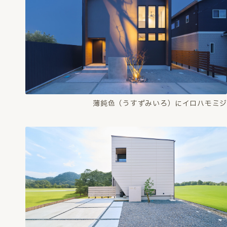
薄鈍色（うすずみいろ）にイロハモミジ