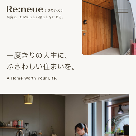
［ りのいえ ］
福島で、あなたらしい暮らしを叶える。
一
度
き
り
の
人
生
に
、
ふ
さ
わ
し
い
住
ま
い
を
。
A Home Worth Your Life.