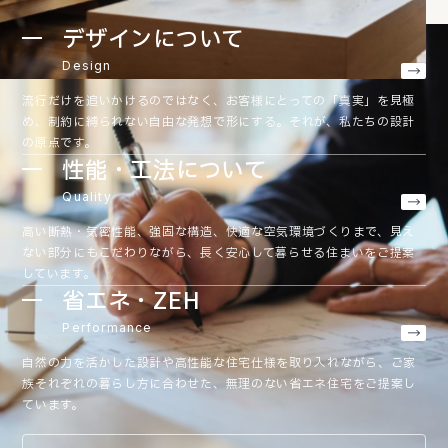
デザインについて
Design
流行だけを追いかけるのではなく、お客様にとっての「真実」を見極
め、制約に縛られない自由な発想で形にする。それが、私たちの設計
の原点です。
性能・工法について
Quality
高い断熱・気密性能、強固な構造、快適な空気環境づくりまで、見え
ない部分にもこだわりながら、長く安心して暮らせる住まいをご提案
しています。
省エネ・ZEH
Performance
自然の力を活かした設計や高性能な住宅仕様を取り入れながら、ご家
族それぞれの暮らし方に合わせた、無理のない省エネ住宅をご提案し
ています。