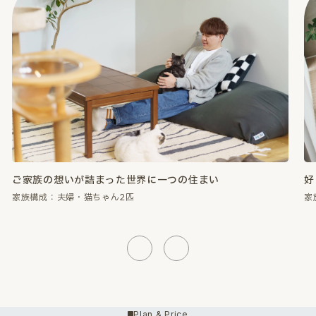
好きなものに囲まれて、心が満たされる暮らし。
性
家族構成：夫婦・猫ちゃん2匹
家
Previous
Next
Plan & Price