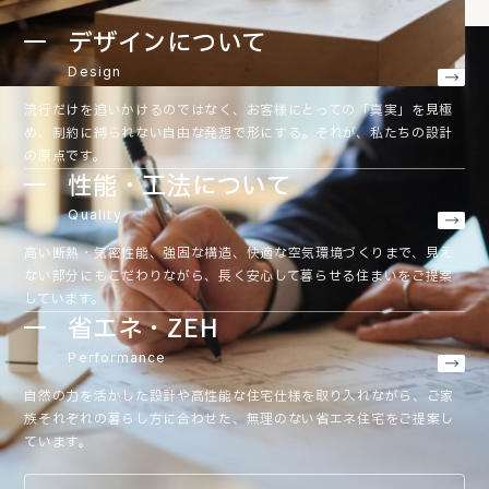
デザインについて
Design
流行だけを追いかけるのではなく、お客様にとっての「真実」を見極
め、制約に縛られない自由な発想で形にする。それが、私たちの設計
の原点です。
性能・工法について
Quality
高い断熱・気密性能、強固な構造、快適な空気環境づくりまで、見え
ない部分にもこだわりながら、長く安心して暮らせる住まいをご提案
しています。
省エネ・ZEH
Performance
自然の力を活かした設計や高性能な住宅仕様を取り入れながら、ご家
族それぞれの暮らし方に合わせた、無理のない省エネ住宅をご提案し
ています。