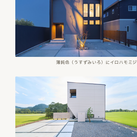
薄鈍色（うすずみいろ）にイロハモミジ