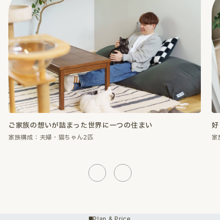
好きなものに囲まれて、心が満たされる暮らし。
性
家族構成：夫婦・猫ちゃん2匹
家
Previous
Next
Plan & Price