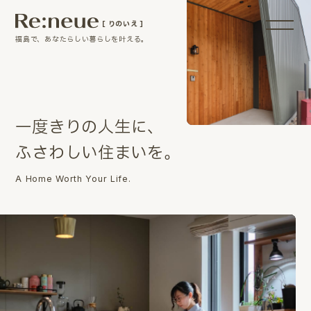
［ りのいえ ］
福島で、あなたらしい暮らしを叶える。
一
度
き
り
の
人
生
に
、
ふ
さ
わ
し
い
住
ま
い
を
。
A Home Worth Your Life.