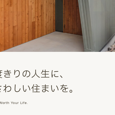
度
き
り
の
人
生
に
、
さ
わ
し
い
住
ま
い
を
。
orth Your Life.