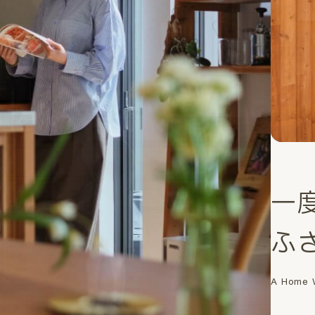
一
ふ
A Home W