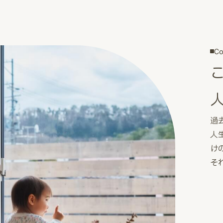
Co
過
人
け
そ