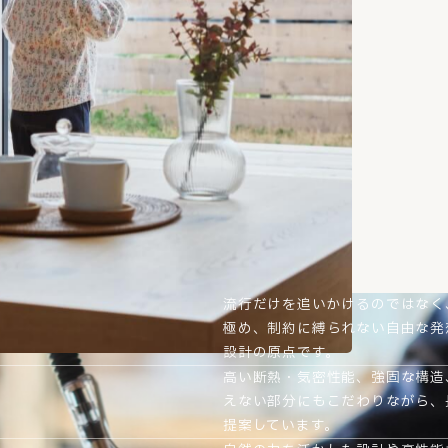
流行だけを追いかけるのではなく
極め、制約に縛られない自由な発
設計の原点です。
高い断熱・気密性能、強固な構造
えない部分にもこだわりながら、
提案しています。