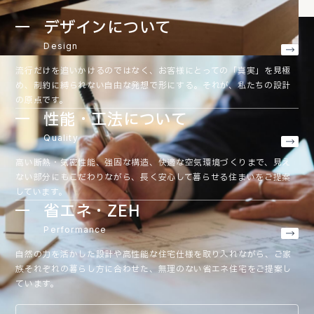
デザインについて
Design
流行だけを追いかけるのではなく、お客様にとっての「真実」を見極
め、制約に縛られない自由な発想で形にする。それが、私たちの設計
の原点です。
性能・工法について
Quality
高い断熱・気密性能、強固な構造、快適な空気環境づくりまで、見え
ない部分にもこだわりながら、長く安心して暮らせる住まいをご提案
しています。
省エネ・ZEH
Performance
自然の力を活かした設計や高性能な住宅仕様を取り入れながら、ご家
族それぞれの暮らし方に合わせた、無理のない省エネ住宅をご提案し
ています。