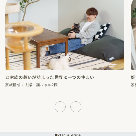
好きなものに囲まれて、心が満たされる暮らし。
性
家族構成：夫婦・猫ちゃん2匹
家
Previous
Next
Plan & Price