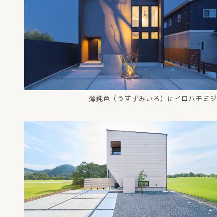
薄鈍色（うすずみいろ）にイロハモミジ