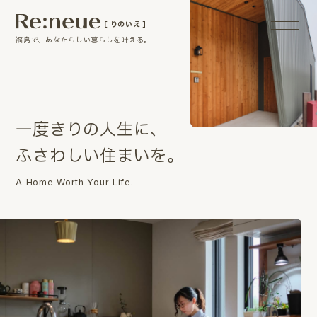
［ りのいえ ］
福島で、あなたらしい暮らしを叶える。
一
度
き
り
の
人
生
に
、
ふ
さ
わ
し
い
住
ま
い
を
。
A Home Worth Your Life.