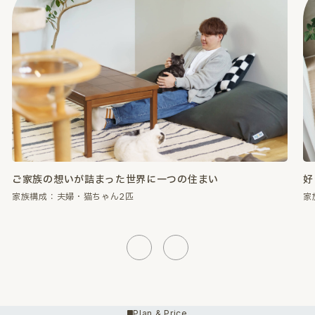
好きなものに囲まれて、心が満たされる暮らし。
性
家族構成：夫婦・猫ちゃん2匹
家
Previous
Next
Plan & Price