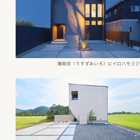
薄鈍色（うすずみいろ）にイロハモミジ