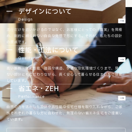
デザインについて
Design
流行だけを追いかけるのではなく、お客様にとっての「真実」を見極
め、制約に縛られない自由な発想で形にする。それが、私たちの設計
の原点です。
性能・工法について
Quality
高い断熱・気密性能、強固な構造、快適な空気環境づくりまで、見え
ない部分にもこだわりながら、長く安心して暮らせる住まいをご提案
しています。
省エネ・ZEH
Performance
自然の力を活かした設計や高性能な住宅仕様を取り入れながら、ご家
族それぞれの暮らし方に合わせた、無理のない省エネ住宅をご提案し
ています。