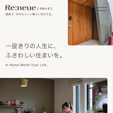
［ りのいえ ］
福島で、あなたらしい暮らしを叶える。
一
度
き
り
の
人
生
に
、
ふ
さ
わ
し
い
住
ま
い
を
。
A Home Worth Your Life.