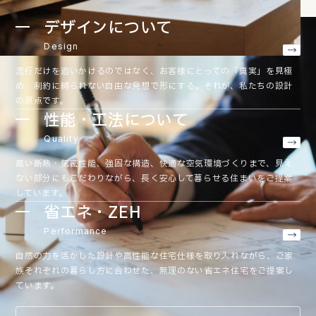
デザインについて
Design
流行だけを追いかけるのではなく、お客様にとっての「真実」を見極
め、制約に縛られない自由な発想で形にする。それが、私たちの設計
の原点です。
性能・工法について
Quality
高い断熱・気密性能、強固な構造、快適な空気環境づくりまで、見え
ない部分にもこだわりながら、長く安心して暮らせる住まいをご提案
しています。
省エネ・ZEH
Performance
自然の力を活かした設計や高性能な住宅仕様を取り入れながら、ご家
族それぞれの暮らし方に合わせた、無理のない省エネ住宅をご提案し
ています。