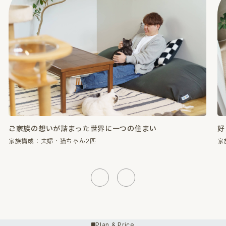
好きなものに囲まれて、心が満たされる暮らし。
性
家族構成：夫婦・猫ちゃん2匹
家
Previous
Next
Plan & Price