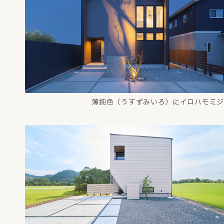
薄鈍色（うすずみいろ）にイロハモミジ