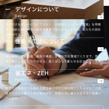
デザインについて
Design
流行だけを追いかけるのではなく、お客様にとっての「真実」を見極
め、制約に縛られない自由な発想で形にする。それが、私たちの設計
の原点です。
性能・工法について
Quality
高い断熱・気密性能、強固な構造、快適な空気環境づくりまで、見え
ない部分にもこだわりながら、長く安心して暮らせる住まいをご提案
しています。
省エネ・ZEH
Performance
自然の力を活かした設計や高性能な住宅仕様を取り入れながら、ご家
族それぞれの暮らし方に合わせた、無理のない省エネ住宅をご提案し
ています。