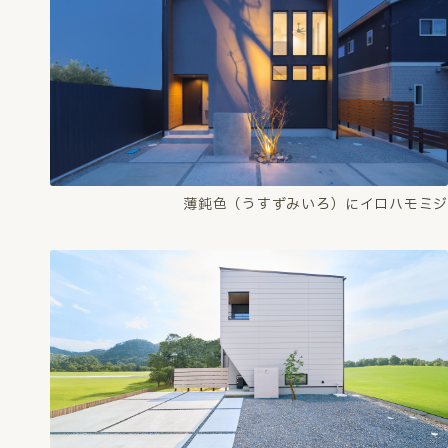
薄鈍色（うすずみいろ）にイロハモミジ