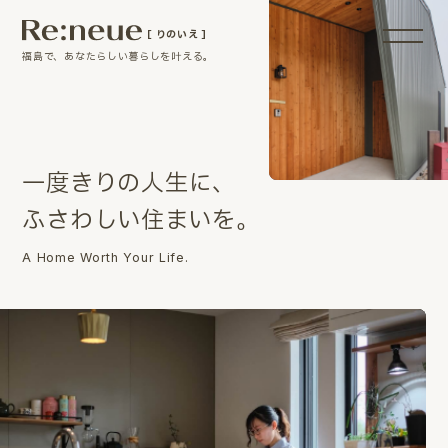
［ りのいえ ］
福島で、あなたらしい暮らしを叶える。
一
度
き
り
の
人
生
に
、
ふ
さ
わ
し
い
住
ま
い
を
。
A Home Worth Your Life.