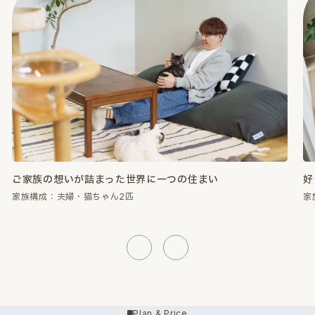
好きなものに囲まれて、心が満たされる暮らし。
性
家族構成：夫婦・猫ちゃん2匹
家
Previous
Next
Plan & Price