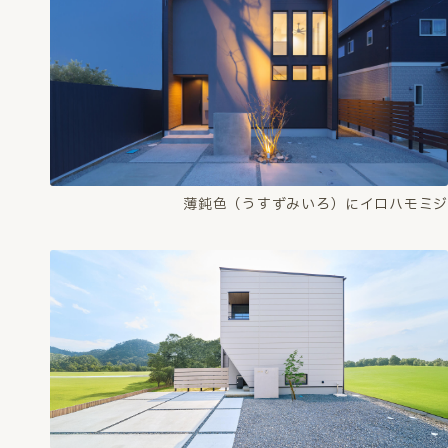
薄鈍色（うすずみいろ）にイロハモミジ