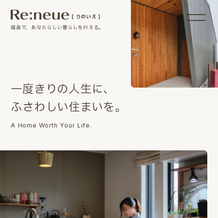
［ りのいえ ］
福島で、あなたらしい暮らしを叶える。
一
度
き
り
の
人
生
に
、
ふ
さ
わ
し
い
住
ま
い
を
。
A Home Worth Your Life.