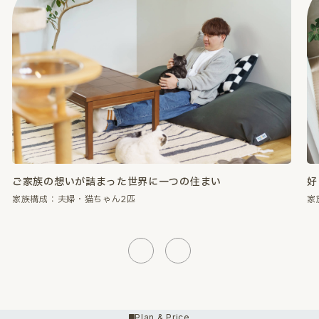
好きなものに囲まれて、心が満たされる暮らし。
性
家族構成：夫婦・猫ちゃん2匹
家
Previous
Next
Plan & Price