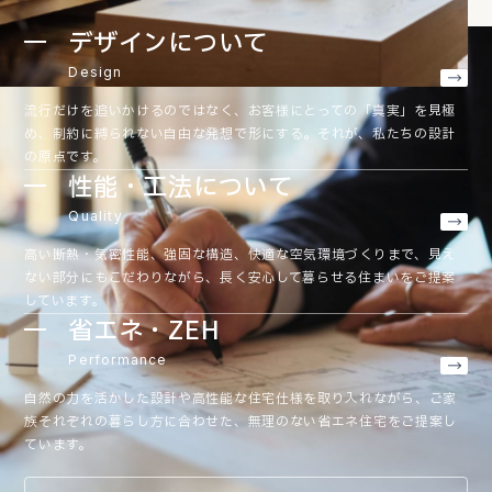
デザインについて
Design
流行だけを追いかけるのではなく、お客様にとっての「真実」を見極
め、制約に縛られない自由な発想で形にする。それが、私たちの設計
の原点です。
性能・工法について
Quality
高い断熱・気密性能、強固な構造、快適な空気環境づくりまで、見え
ない部分にもこだわりながら、長く安心して暮らせる住まいをご提案
しています。
省エネ・ZEH
Performance
自然の力を活かした設計や高性能な住宅仕様を取り入れながら、ご家
族それぞれの暮らし方に合わせた、無理のない省エネ住宅をご提案し
ています。