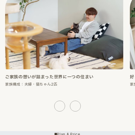
好きなものに囲まれて、心が満たされる暮らし。
性
家族構成：夫婦・猫ちゃん2匹
家
Previous
Next
Plan & Price