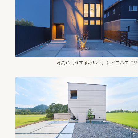
薄鈍色（うすずみいろ）にイロハモミジ