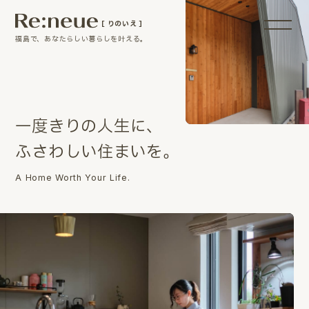
［ りのいえ ］
福島で、あなたらしい暮らしを叶える。
一
度
き
り
の
人
生
に
、
ふ
さ
わ
し
い
住
ま
い
を
。
A Home Worth Your Life.