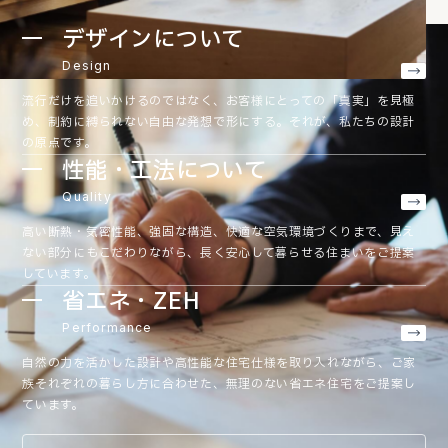
デザインについて
Design
流行だけを追いかけるのではなく、お客様にとっての「真実」を見極
め、制約に縛られない自由な発想で形にする。それが、私たちの設計
の原点です。
性能・工法について
Quality
高い断熱・気密性能、強固な構造、快適な空気環境づくりまで、見え
ない部分にもこだわりながら、長く安心して暮らせる住まいをご提案
しています。
省エネ・ZEH
Performance
自然の力を活かした設計や高性能な住宅仕様を取り入れながら、ご家
族それぞれの暮らし方に合わせた、無理のない省エネ住宅をご提案し
ています。