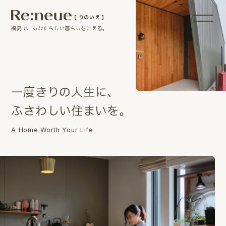
［ りのいえ ］
福島で、あなたらしい暮らしを叶える。
一
度
き
り
の
人
生
に
、
ふ
さ
わ
し
い
住
ま
い
を
。
A Home Worth Your Life.