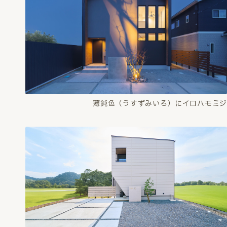
薄鈍色（うすずみいろ）にイロハモミジ