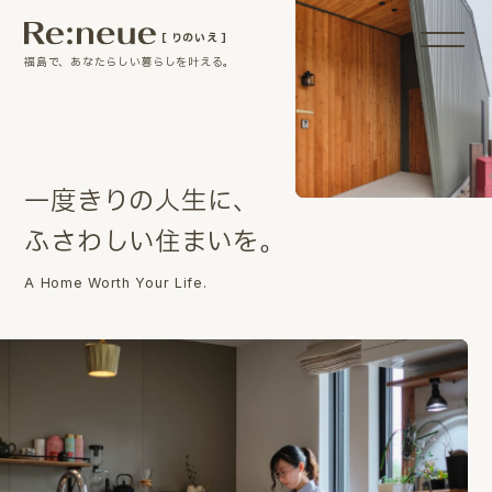
［ りのいえ ］
福島で、あなたらしい暮らしを叶える。
一
度
き
り
の
人
生
に
、
ふ
さ
わ
し
い
住
ま
い
を
。
A Home Worth Your Life.