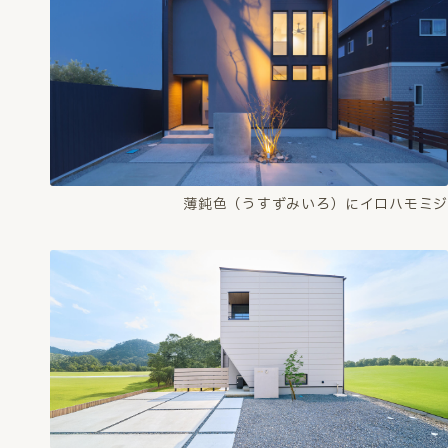
薄鈍色（うすずみいろ）にイロハモミジ