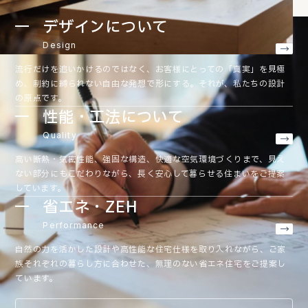
デザインについて
Design
流行だけを追いかけるのではなく、お客様にとっての「真実」を見極
め、制約に縛られない自由な発想で形にする。それが、私たちの設計
の原点です。
性能・工法について
Quality
高い断熱・気密性能、強固な構造、快適な空気環境づくりまで、見え
ない部分にもこだわりながら、長く安心して暮らせる住まいをご提案
しています。
省エネ・ZEH
Performance
自然の力を活かした設計や高性能な住宅仕様を取り入れながら、ご家
族それぞれの暮らし方に合わせた、無理のない省エネ住宅をご提案し
ています。