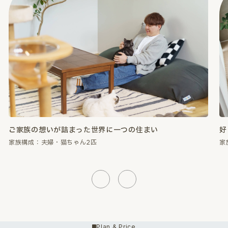
好きなものに囲まれて、心が満たされる暮らし。
性
家族構成：夫婦・猫ちゃん2匹
家
Previous
Next
Plan & Price