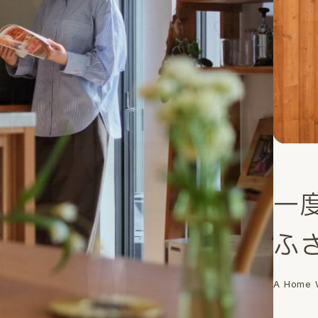
一
ふ
A Home W