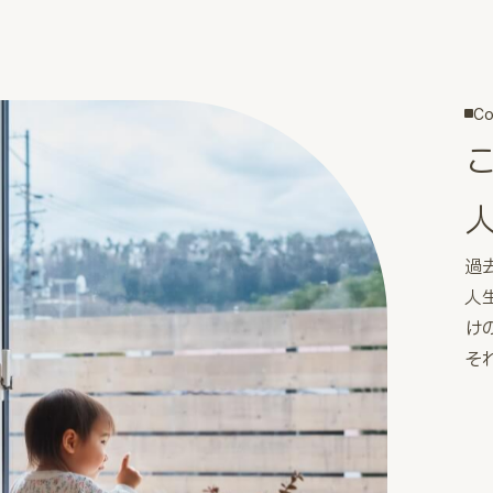
Co
過
人
け
そ