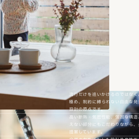
流行だけを追いかけるのではなく
極め、制約に縛られない自由な発
設計の原点です。
高い断熱・気密性能、強固な構造
えない部分にもこだわりながら、
提案しています。