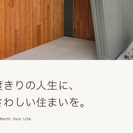
度
き
り
の
人
生
に
、
さ
わ
し
い
住
ま
い
を
。
orth Your Life.