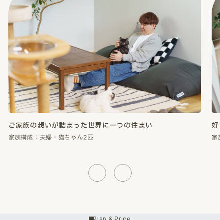
好きなものに囲まれて、心が満たされる暮らし。
性
家族構成：夫婦・猫ちゃん2匹
家
Previous
Next
Plan & Price