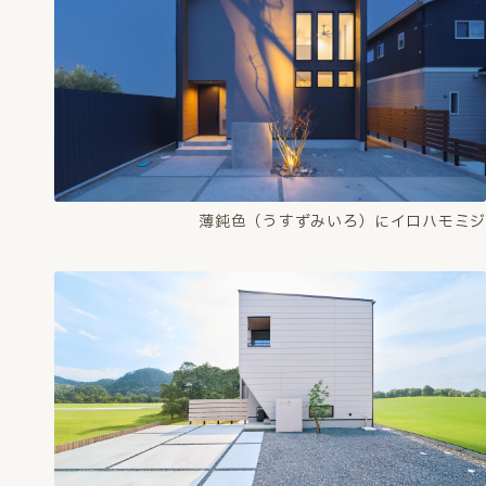
薄鈍色（うすずみいろ）にイロハモミジ