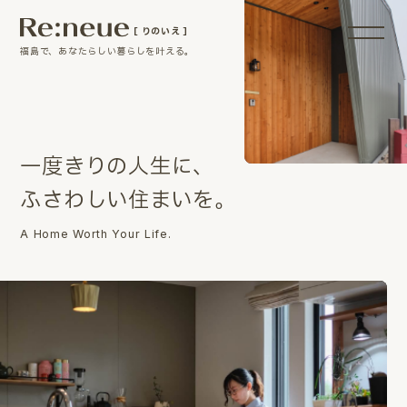
［ りのいえ ］
福島で、あなたらしい暮らしを叶える。
一
度
き
り
の
人
生
に
、
ふ
さ
わ
し
い
住
ま
い
を
。
A Home Worth Your Life.