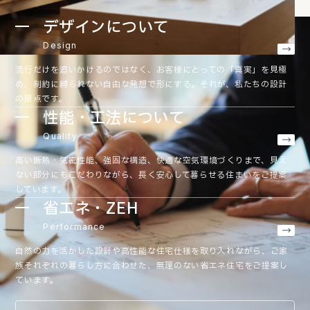
デザインについて
Design
流行だけを追いかけるのではなく、お客様にとっての「真実」を見極
め、制約に縛られない自由な発想で形にする。それが、私たちの設計
の原点です。
性能・工法について
Quality
高い断熱・気密性能、強固な構造、快適な空気環境づくりまで、見え
ない部分にもこだわりながら、長く安心して暮らせる住まいをご提案
しています。
省エネ・ZEH
Performance
自然の力を活かした設計や高性能な住宅仕様を取り入れながら、ご家
族それぞれの暮らし方に合わせた、無理のない省エネ住宅をご提案し
ています。