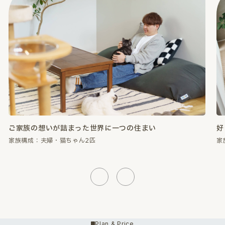
好きなものに囲まれて、心が満たされる暮らし。
性
家族構成：夫婦・猫ちゃん2匹
家
Previous
Next
Plan & Price