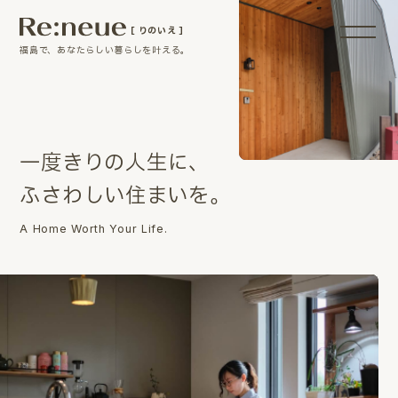
［ りのいえ ］
福島で、あなたらしい暮らしを叶える。
一
度
き
り
の
人
生
に
、
ふ
さ
わ
し
い
住
ま
い
を
。
A Home Worth Your Life.