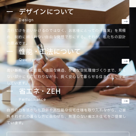
デザインについて
Design
流行だけを追いかけるのではなく、お客様にとっての「真実」を見極
め、制約に縛られない自由な発想で形にする。それが、私たちの設計
の原点です。
性能・工法について
Quality
高い断熱・気密性能、強固な構造、快適な空気環境づくりまで、見え
ない部分にもこだわりながら、長く安心して暮らせる住まいをご提案
しています。
省エネ・ZEH
Performance
自然の力を活かした設計や高性能な住宅仕様を取り入れながら、ご家
族それぞれの暮らし方に合わせた、無理のない省エネ住宅をご提案し
ています。