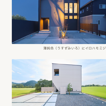
薄鈍色（うすずみいろ）にイロハモミジ