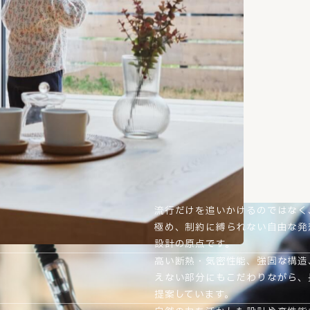
流行だけを追いかけるのではなく
極め、制約に縛られない自由な発
設計の原点です。
高い断熱・気密性能、強固な構造
えない部分にもこだわりながら、
提案しています。