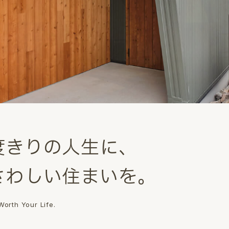
度
き
り
の
人
生
に
、
さ
わ
し
い
住
ま
い
を
。
orth Your Life.