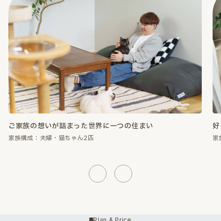
好きなものに囲まれて、心が満たされる暮らし。
性
家族構成：夫婦・猫ちゃん2匹
家
Previous
Next
Plan & Price