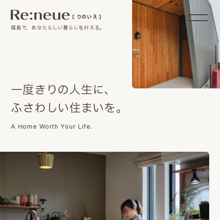
［ りのいえ ］
福島で、あなたらしい暮らしを叶える。
一
度
き
り
の
人
生
に
、
ふ
さ
わ
し
い
住
ま
い
を
。
A Home Worth Your Life.