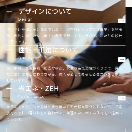
デザインについて
Design
流行だけを追いかけるのではなく、お客様にとっての「真実」を見極
め、制約に縛られない自由な発想で形にする。それが、私たちの設計
の原点です。
性能・工法について
Quality
高い断熱・気密性能、強固な構造、快適な空気環境づくりまで、見え
ない部分にもこだわりながら、長く安心して暮らせる住まいをご提案
しています。
省エネ・ZEH
Performance
自然の力を活かした設計や高性能な住宅仕様を取り入れながら、ご家
族それぞれの暮らし方に合わせた、無理のない省エネ住宅をご提案し
ています。