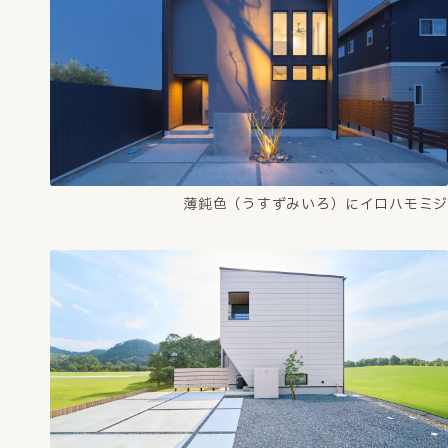
薄鈍色（うすずみいろ）にイロハモミジ